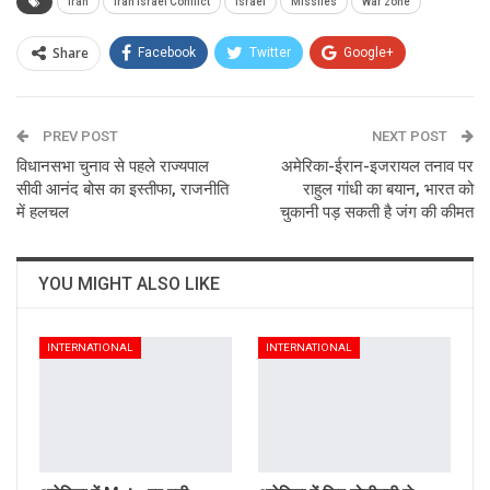
Iran
Iran Israel Conflict
Israel
Missiles
War zone
Share
Facebook
Twitter
Google+
ReddIt
WhatsApp
Pinterest
PREV POST
Email
NEXT POST
विधानसभा चुनाव से पहले राज्यपाल
अमेरिका-ईरान-इजरायल तनाव पर
सीवी आनंद बोस का इस्तीफा, राजनीति
राहुल गांधी का बयान, भारत को
में हलचल
चुकानी पड़ सकती है जंग की कीमत
YOU MIGHT ALSO LIKE
INTERNATIONAL
INTERNATIONAL