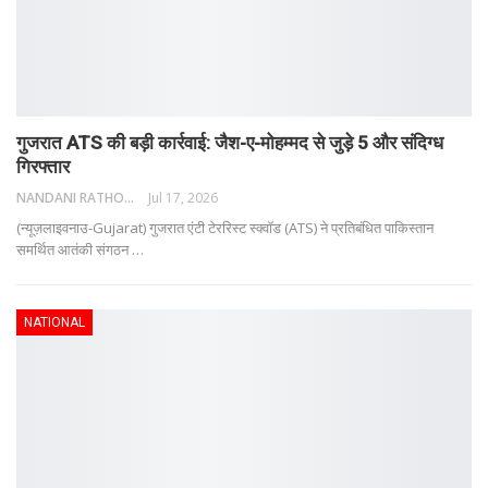
गुजरात ATS की बड़ी कार्रवाई: जैश-ए-मोहम्मद से जुड़े 5 और संदिग्ध
गिरफ्तार
NANDANI RATHORE
Jul 17, 2026
(न्यूज़लाइवनाउ-Gujarat) गुजरात एंटी टेररिस्ट स्क्वॉड (ATS) ने प्रतिबंधित पाकिस्तान
समर्थित आतंकी संगठन
…
NATIONAL