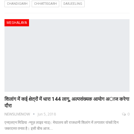
CHANDIGARH
CHHATTISGARH
DARJEELING
MEGHALAYA
शिलांग में कई क्षेत्रों में धारा 144 लागू, अल्पसंख्यक आयोग अाज करेगा
दौरा
NEWSLIVENOW
Jun 5, 2018
0
एनएलएन मिडिया -न्यूज़ लाइव नाउ) : मेघालय की राजधानी शिलांग में लगातार पांचवें दिन
जबरदस्त तनाव है। इसी बीच आज…