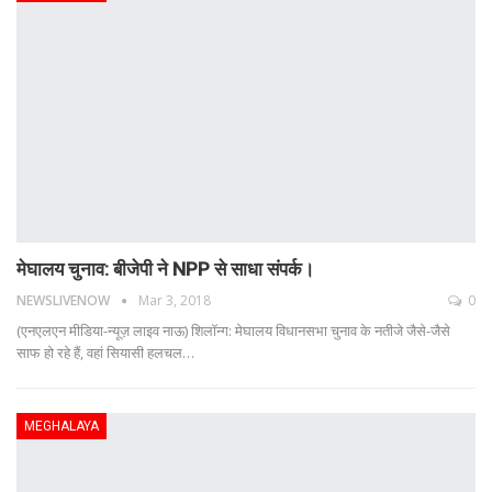
मेघालय चुनाव: बीजेपी ने NPP से साधा संपर्क।
NEWSLIVENOW
Mar 3, 2018
0
(एनएलएन मीडिया-न्यूज़ लाइव नाऊ) शिलॉन्ग: मेघालय विधानसभा चुनाव के नतीजे जैसे-जैसे
साफ हो रहे हैं, वहां सियासी हलचल…
MEGHALAYA