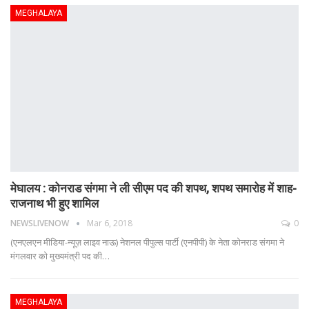
MEGHALAYA
मेघालय : कोनराड संगमा ने ली सीएम पद की शपथ, शपथ समारोह में शाह-
राजनाथ भी हुए शामिल
NEWSLIVENOW
Mar 6, 2018
0
(एनएलएन मीडिया-न्यूज़ लाइव नाऊ) नेशनल पीपुल्स पार्टी (एनपीपी) के नेता कोनराड संगमा ने
मंगलवार को मुख्यमंत्री पद की…
MEGHALAYA