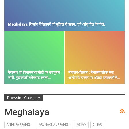
Meghalaya: शिलांग में शिक्षकों की पुलिस से झड़प, दागे आंसू गैस के गोले,
मेघालय: दो विधानसभा सीटों पर उपचुनाव
मेघालय-शिलांग : मेघालय लोक सेवा
जारी, मुख्यमंत्री कोनराड संगमा…
आयोग के दफ्तर पर अज्ञात हमलावरों ने…
Browsing Category
Meghalaya
ANDHRA PRADESH
ARUNACHAL PRADESH
ASSAM
BIHAR