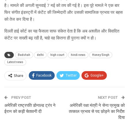
है। मामले की अगली सुनवाई 7 मई को तय की गई है। इस पूरे मामले ने एक बार
फिर संगीत इंडस्ट्री में कंटेंट की जिम्मेदारी और उसकी सामाजिक प्रभाव पर बहस
को तेज कर दिया है।
दिल्ली हाई कोर्ट का यह फैसला साफ संकेत देता है कि अब अश्लील और विवादित
कंटेंट पर सख्ती बढ़ रही है, चाहे वह कितना ही पुराना क्यों न हो।
Badshah
delhi
high court
hindi news
Honey Singh
Latest news
Share
Facebook
Twitter
Google+
ReddIt
WhatsApp
Pinterest
PREV POST
Email
NEXT POST
अमेरिकी राष्ट्रपति डोनाल्ड ट्रंप ने
अमेरिकी रक्षा मंत्री ने सेना प्रमुख को
ईरान को कड़ी चेतावनी दी
तत्काल प्रभाव से पद छोड़ने का निर्देश
दिया