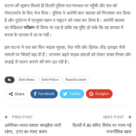
घटना की सूचना मिलते ही दिल्ली पुलिस घटनास्थल पर पहुँची और शव को
पोस्टमार्टम के लिए भेज दिया। पुलिस ने आरोपी कार
चालक को गिरफ्तार कर लिया
है और दुर्घटना में प्रयुक्त वाहन व स्कूटर को जब्त कर लिया है। आरोपी चालक
का मेडिकल
परीक्षण
भी किया जा रहा है ताकि यह पुष्टि हो सके कि वह वास्तव में
शराब के प्रभाव में था या नहीं।
इस घटना ने एक बार फिर सड़क सुरक्षा, तेज़ गति और ड्रिंक-अँड-ड्राइव जैसे
मामलों पर चिंताएँ बढ़ा दी हैं। लगातार बढ़ते सड़क हादसों को लेकर सख्त नियम और
कड़ाई से पालन कराने की मांग उठ रही है।
Delhi News
Delhi Police
Road Accident
Share
Facebook
Twitter
Google+
ReddIt
WhatsApp
Pinterest
PREV POST
Email
NEXT POST
अमेरिका-भारत व्यापार समझौता जारी
दिल्ली में AI समिट विरोध पर गरमा गई
रहेगा, ट्रंप का स्पष्ट बयान
राजनीतिक बहस