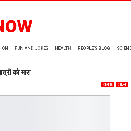
HION
FUN AND JOKES
HEALTH
PEOPLE’S BLOG
SCIEN
ात्री को मारा
STATES
DELHI