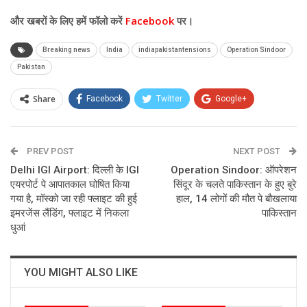
और खबरों के लिए हमें फॉलो करें
Facebook
पर।
Breaking news
India
indiapakistantensions
Operation Sindoor
Pakistan
Share
Facebook
Twitter
Google+
ReddIt
WhatsApp
Pinterest
PREV POST
Email
NEXT POST
Delhi IGI Airport: दिल्ली के IGI
Operation Sindoor: ऑपरेशन
एयरपोर्ट पे आपातकाल घोषित किया
सिंदूर के चलते पाकिस्तान के हुए बुरे
गया है, मॉस्को जा रही फ्लाइट की हुई
हाल, 14 लोगों की मौत पे बौखलाया
इमरजेंस लैंडिंग, फ्लाइट में निकला
पाकिस्तान
धुआं
YOU MIGHT ALSO LIKE