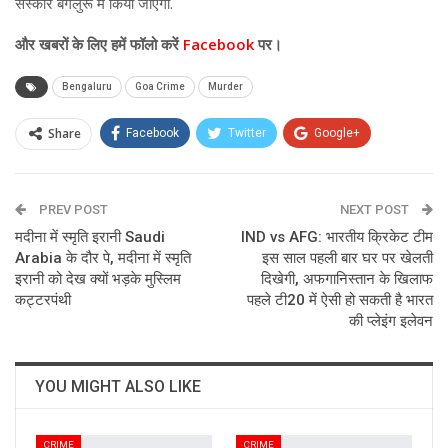
संस्कार बेंगलुरू में किया जाएगा.
और
खबरों के लिए हमें फॉलो करें
Facebook
पर।
Bengaluru
Goa Crime
Murder
Share
Facebook
Twitter
Google+
ReddIt
WhatsApp
Pinterest
PREV POST
Email
NEXT POST
मदीना में स्मृति इरानी Saudi
IND vs AFG: भारतीय क्रिकेट टीम
Arabia के दौर पे, मदीना में स्मृति
इस साल पहली बार घर पर खेलती
इरानी को देख क्यों भड़के मुस्लिम
दिखेगी, अफगानिस्तान के खिलाफ
कट्टरपंथी
पहले टी20 में ऐसी हो सकती है भारत
की प्लेइंग इलेवन
YOU MIGHT ALSO LIKE
CRIME
CRIME