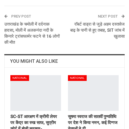
ReddIt
WhatsApp
Pinterest
PREV POST
Email
NEXT POST
उत्तराखंड के चमोली में दर्दनाक
रॉबर्ट वाड्रा से जुड़े अहम दस्तावेज
हादसा, मोली में अलकनंदा नदी के
बाढ़ के पानी से हुए तबाह, SIT जांच में
किनारे ट्रांसफार्मर फटने से 16 लोगों
खुलासा
की मौत
YOU MIGHT ALSO LIKE
NATIONAL
NATIONAL
SC-ST आरक्षण में क्रीमी लेयर
सुषमा स्वराज की सातवीं पुण्यतिथि
पर केंद्र का रुख साफ, सुप्रीम
पर देश ने किया नमन, कई दिग्गज
कोर्ट में बोली सरकार-…
नेताओं ने दी…