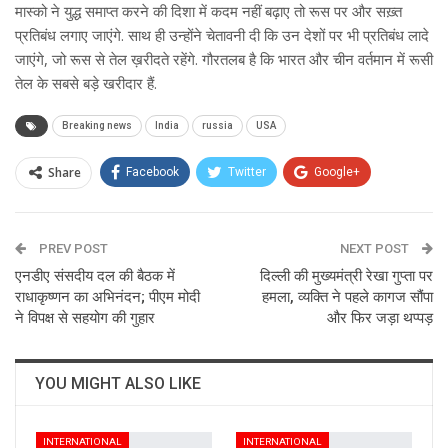
मास्को ने युद्ध समाप्त करने की दिशा में कदम नहीं बढ़ाए तो रूस पर और सख़्त
प्रतिबंध लगाए जाएंगे. साथ ही उन्होंने चेतावनी दी कि उन देशों पर भी प्रतिबंध लादे
जाएंगे, जो रूस से तेल ख़रीदते रहेंगे. गौरतलब है कि भारत और चीन वर्तमान में रूसी
तेल के सबसे बड़े खरीदार हैं.
Breaking news
India
russia
USA
Share
Facebook
Twitter
Google+
ReddIt
WhatsApp
Pinterest
PREV POST
Email
NEXT POST
एनडीए संसदीय दल की बैठक में
दिल्ली की मुख्यमंत्री रेखा गुप्ता पर
राधाकृष्णन का अभिनंदन; पीएम मोदी
हमला, व्यक्ति ने पहले कागज सौंपा
ने विपक्ष से सहयोग की गुहार
और फिर जड़ा थप्पड़
YOU MIGHT ALSO LIKE
INTERNATIONAL
INTERNATIONAL