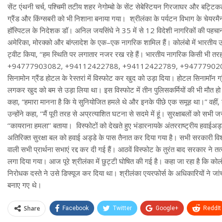
सेंट एंथनी चर्च
,
पश्चिमी तटीय शहर नेगोम्बो के सेंट सेबेस्टियन गिरजाघर और बट्टिकलो
ग्रैंड और किंग्सबरी को भी निशाना बनाया गया।
श्रीलंका के पर्यटन विभाग के चेयरमैन
हॉस्पिटल के निदेशक डॉ। अनिल जयसिंघे ने
35
में से
12
विदेशी नागरिकों की पहचान
अमेरिका
,
मोरक्को और बांग्लादेश के एक
–
एक नागरिक शामिल हैं।
कोलंबो में भारतीय 
ट्वीट किया
, ‘‘
हम स्थिति पर लगातार नजर रख रहे हैं। भारतीय नागरिक किसी भी तर
+94777903082, +94112422788, +94112422789, +94777902
सिनामोन ग्रैंड होटल के रेस्तरां में विस्फोट कर खुद को उड़ा दिया। होटल सिनामॉन ग्
लगकर खुद को बम से उड़ा लिया था। इस विस्फोट में तीन पुलिसकर्मियों की भी मौत
कहा
, “
हमारा मानना है कि ये सुनियोजित हमले थे और इनके पीछे एक समूह था।
”
वहीं
,
उन्होंने कहा
, ‘‘
मैं पूरी तरह से अप्रत्याशित घटना से सदमे में हूं। सुरक्षाबलों को सभी ज
‘‘
कायराना हमला
’’
बताया।
विस्फोटों को देखते हुए भंडारनायके अंतरराष्ट्रीय हवाईअड्
अतिरिक्त सुरक्षा बल को हवाई अड्डे के पास तैनात कर दिया गया है। सभी सरकारी विश्
वाली सभी प्रार्थना सभाएं रद्द कर दी गई हैं। आठवें विस्फोट के तुरंत बाद सरकार ने 
लगा दिया गया। आज पूरे श्रीलंका में छुट्टी घोषित की गई है।
कहा जा रहा है कि कोल
निरोधक दस्ते ने उसे डिफ्यूज कर दिया था। श्रीलंका एयरफोर्स के अधिकारियों ने जांच
बनाए गए थे।
Share
Facebook
Twitter
Google+
ReddIt