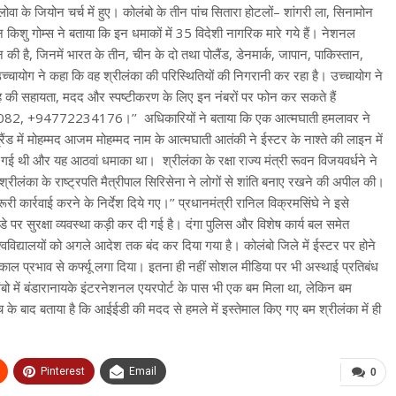
वा के जियोन चर्च में हुए। कोलंबो के तीन पांच सितारा होटलों
–
शांगरी ला
,
सिनामोन
 किशु गोम्स ने बताया कि इन धमाकों में
35
विदेशी नागरिक मारे गये हैं। नेशनल
 की है
,
जिनमें भारत के तीन
,
चीन के दो तथा पोलैंड
,
डेनमार्क
,
जापान
,
पाकिस्तान
,
उच्चायोग ने कहा कि वह श्रीलंका की परिस्थितियों की निगरानी कर रहा है। उच्चायोग ने
ह की सहायता
,
मदद और स्पष्टीकरण के लिए इन नंबरों पर फोन कर सकते हैं
082, +94772234176
।
’’
अधिकारियों ने बताया कि एक आत्मघाती हमलावर ने
रैंड में मोहम्मद आजम मोहम्मद नाम के आत्मघाती आतंकी ने ईस्टर के नाश्ते की लाइन में
 हो गई थी और यह आठवां धमाका था।
श्रीलंका के रक्षा राज्य मंत्री रूवन विजयवर्धने ने
श्रीलंका के राष्ट्रपति मैत्रीपाल सिरिसेना ने लोगों से शांति बनाए रखने की अपील की।
रूरी कार्रवाई करने के निर्देश दिये गए।
’’
प्रधानमंत्री रानिल विक्रमसिंघे ने इसे
डे पर सुरक्षा व्यवस्था कड़ी कर दी गई है। दंगा पुलिस और विशेष कार्य बल समेत
वविद्यालयों को अगले आदेश तक बंद कर दिया गया है। कोलंबो जिले में ईस्टर पर होने
तत्काल प्रभाव से कर्फ्यू लगा दिया। इतना ही नहीं सोशल मीडिया पर भी अस्थाई प्रतिबंध
ंबो में बंडारानायके इंटरनेशनल एयरपोर्ट के पास भी एक बम मिला था
,
लेकिन बम
 के बाद बताया है कि आईईडी की मदद से हमले में इस्तेमाल किए गए बम श्रीलंका में ही
Pinterest
Email
0