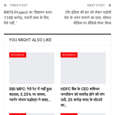
PREV POST
Email
NEXT POST
RRTS Project का ‘विज्ञापन बजट
टीम इंडिया की हार को लेकर पड़ोसी
1100 करोड़, जरूरी काम के लिए
देश के जश्न मानाने का दावा, सोशल
पैसे नहीं…’
मीडिया पर वीडियो शेयर किया
YOU MIGHT ALSO LIKE
BUSINESS
BUSINESS
RBI MPC: रेपो रेट में नहीं हुआ
HDFC बैंक के CEO शशिधर
बदलाव, 5.25% पर कायम;
जगदीशन को ससपेंड होने की मांग
गवर्नर संजय मल्होत्रा ने बताए…
उठी, 25 करोड़ रूपए के घोटाले
का…