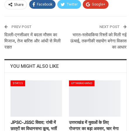
Share
Facebook
Twitter
Google+
ReddIt
WhatsApp
Pinterest
PREV POST
Email
NEXT POST
दिल्ली-एनसीआर में बदला मौसम का
भारत-स्लोवाकिया रिश्तों को मिली नई
मिजाज, तेज बारिश और आंधी से मिली
ऊंचाई, तकनीकी सहयोग बनेगा विकास
राहत
का आधार
YOU MIGHT ALSO LIKE
STATES
UTTARAKHAND
JPSC-JSSC विवाद: रांची में
उत्तराखंड में युवाओं के लिए
छात्रों का विधानसभा कूच, भर्ती
रोजगार का बड़ा अवसर, चार मेगा