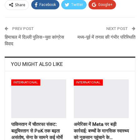
Share
Facebook
Twitter
Google+
ReddIt
WhatsApp
Pinterest
PREV POST
Email
NEXT POST
हिमाचल में दिल्ली पुलिस–युवा कांग्रेस
मध्य-पूर्व में तनाव की गंभीर परिस्थिति
विवाद
YOU MIGHT ALSO LIKE
INTERNATIONAL
INTERNATIONAL
पाकिस्तान में चौतरफा संकट:
अमेरिका में Meta पर बड़ी
बलूचिस्तान से PoK तक बढ़ता
कार्रवाई: बच्चों के मानसिक स्वास्थ्य
असंतोष, सेना के सामने कई मोर्चे
को नुकसान पहुंचाने के…