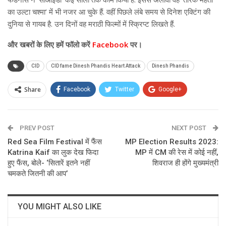
का उल्टा चश्मा’ में भी नजर आ चुके हैं. वहीं पिछले लंबे समय से दिनेश एक्टिंग की
दुनिया से गायब है. उन दिनों वह मराठी फिल्मों में स्क्रिप्ट लिखते हैं.
और खबरों के लिए हमें फॉलो करें
Facebook
पर।
CID
CID fame Dinesh Phandis Heart Attack
Dinesh Phandis
Share
Facebook
Twitter
Google+
ReddIt
WhatsApp
Pinterest
PREV POST
Email
NEXT POST
Red Sea Film Festival में फैंस
MP Election Results 2023:
Katrina Kaif का लुक देख फिदा
MP में CM की रेस में कोई नहीं,
हुए फैंस, बोले- ‘सितारें इतने नहीं
शिवराज ही होंगे मुख्यमंत्री
चमकते जितनी की आप’
YOU MIGHT ALSO LIKE