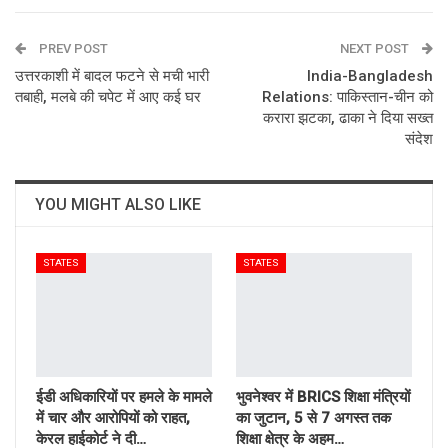
ReddIt
WhatsApp
Pinterest
PREV POST
Email
NEXT POST
उत्तरकाशी में बादल फटने से मची भारी
India-Bangladesh
तबाही, मलबे की चपेट में आए कई घर
Relations: पाकिस्तान-चीन को
करारा झटका, ढाका ने दिया सख्त
संदेश
YOU MIGHT ALSO LIKE
STATES
STATES
ईडी अधिकारियों पर हमले के मामले
भुवनेश्वर में BRICS शिक्षा मंत्रियों
में चार और आरोपियों को राहत,
का जुटान, 5 से 7 अगस्त तक
केरल हाईकोर्ट ने दी…
शिक्षा क्षेत्र के अहम…