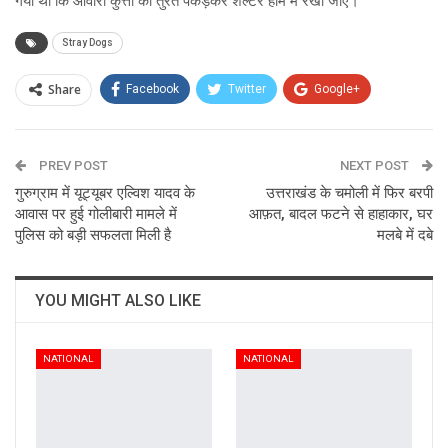
गया था कि आवारा कुत्तों को तुरंत पकड़कर शेल्टर होम में रखा जाए।
Stray Dogs
Share
Facebook
Twitter
Google+
ReddIt
WhatsApp
Pinterest
PREV POST
Email
NEXT POST
गुरुग्राम में यूट्यूबर एल्विश यादव के
उत्तराखंड के चमोली में फिर बरपी
आवास पर हुई गोलीबारी मामले में
आफ़त, बादल फटने से हाहाकार, घर
पुलिस को बड़ी सफलता मिली है
मलबे में दबे
YOU MIGHT ALSO LIKE
NATIONAL
NATIONAL