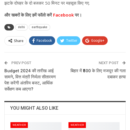
झटके दोपहर के दो बजकर 50 मिनट पर महसूस किए गए.
और
खबरों के लिए हमें फॉलो करें
Facebook
पर।
delhi
earthquake
Share
Facebook
Twitter
Google+
ReddIt
WhatsApp
Pinterest
PREV POST
Email
NEXT POST
Budget 2024 की तारीख आई
बिहार में ₹500 के लिए मजदूर की गला
सामने, वित्त मंत्री निर्मला सीतारमण
दबाकर हत्या
पेश करेंगी अंतरिम बजट, आर्थिक
सर्वेक्षण कब आएगा?
YOU MIGHT ALSO LIKE
WEATHER
WEATHER