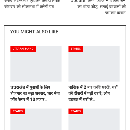
संसद सदस्यता? एथिक्स कमेटी रिपोर्ट
Update: करण जौहर ने विक्की जैन
सोमवार को लोकसभा में करेगी पेश
का भांडा फोड़, लगाई घरवालों की
जमकर क्लास
YOU MIGHT ALSO LIKE
UTTARAKHAND
STATES
उत्तराखंड में युवाओं के लिए
नासिक में 2 बार कांपी धरती, घरों
रोजगार का बड़ा अवसर, चार मेगा
की दीवारों में पड़ी दरारें; लोग
जॉब फेयर में 10 हजार…
दहशत में घरों से…
STATES
STATES