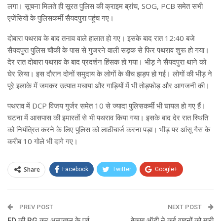
लगा। सूचना मिलते ही सूरत पुलिस की क्राइम ब्रांच, SOG, PCB समेत सभी
एजेंसियों के पुलिसकर्मी सैयदपुरा पहुंच गए।
दोबारा पथराव के बाद तनाव वाले हालात हो गए। इसके बाद रात 12:40 बजे
सैयदपुरा पुलिस चौकी के पास से गुजरने वाली सड़क से फिर पथराव शुरू हो गया।
देर रात दोबारा पथराव के बाद प्रदर्शन हिंसक हो गया। भीड़ ने सैयदपुरा थाने को
घेर लिया। इस दौरान दोनों समुदाय के लोगों के बीच झड़प हो गई। लोगों की भीड़ ने
पूरे इलाके में जमकर उत्पात मचाया और गाड़ियों में भी तोड़फोड़ और आगजनी की।
पथराव में DCP विजय गुर्जर समेत 10 से ज्यादा पुलिसकर्मी भी घायल हो गए हैं।
घटना में आसपास की इमारतों से भी पथराव किया गया। इसके बाद देर रात स्थिति
को नियंत्रित करने के लिए पुलिस को लाठीचार्ज करना पड़ा। भीड़ पर आंसू गैस के
करीब 10 गोले भी दागे गए।
Share
Facebook
Twitter
Google+
ReddIt
WhatsApp
Pinterest
PREV POST
Email
NEXT POST
ED की RG कर अस्पताल के पूर्व
बेकाबू ऑडी ने कई वाहनों को मारी