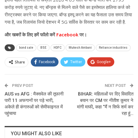
करोड़ रुपये जुटाए थे. नए बॉन्ड्स से मिलने वाले पैसे का इस्तेमाल हालिया कर्ज को
रीस्ट्रक्चर करने पर किया जाएगा. बॉन्ड इश्यू करने का यह फैसला उस समय लिया
गया है, जब रिलायंस जियो देशभर में 5G सर्विस के विस्तार पर काम कर रही है.
और खबरों के लिए हमें फॉलो करें
Facebook
पर।
bond sale
BSE
HDFC
Mukesh Ambani
Reliance industries
Share
Facebook
Twitter
Google+
ReddIt
WhatsApp
Pinterest
PREV POST
Email
NEXT POST
AUS vs AFG : मैक्सवेल की तूफानी
BIHAR: महिलाओं पर दिए विवादित
पारी 11 अफगानों पर पड़े भारी,
बयान पर CM पर नीतीश कुमार ने
अकेले ही कंगारुओं को सेमीफाइनल में
मांगी माफी, कहा “मैं न सिर्फ शर्म कर
पहुंचाया
रहा हूं…
YOU MIGHT ALSO LIKE