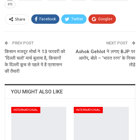
PTI
Share
Facebook
Twitter
Google+
ReddIt
WhatsApp
Pinterest
PREV POST
Email
NEXT POST
किसान मजदूर मोर्चा ने 13 फरवरी को
Ashok Gehlot ने लगाए BJP पर
‘दिल्ली चलो’ मार्च बुलाया है, किसानों
आरोप, बोले – ‘भारत रत्न’ के नियम
के दिल्ली कूच से पहले ये है प्रशासन
तोड़े
की तैयारी
YOU MIGHT ALSO LIKE
INTERNATIONAL
INTERNATIONAL