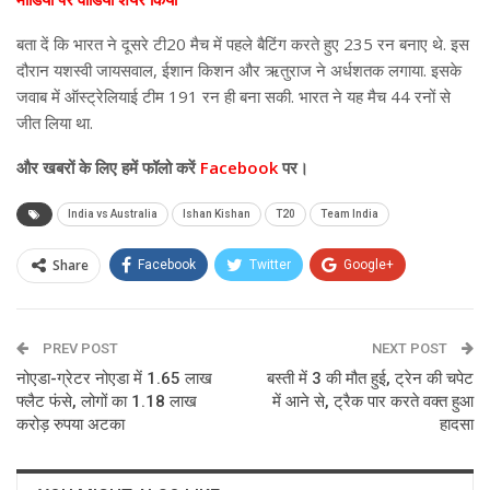
बता दें कि भारत ने दूसरे टी20 मैच में पहले बैटिंग करते हुए 235 रन बनाए थे. इस
दौरान यशस्वी जायसवाल, ईशान किशन और ऋतुराज ने अर्धशतक लगाया. इसके
जवाब में ऑस्ट्रेलियाई टीम 191 रन ही बना सकी. भारत ने यह मैच 44 रनों से
जीत लिया था.
और
खबरों के लिए हमें फॉलो करें
Facebook
पर।
India vs Australia
Ishan Kishan
T20
Team India
Share
Facebook
Twitter
Google+
ReddIt
WhatsApp
Pinterest
PREV POST
Email
NEXT POST
नोएडा-ग्रेटर नोएडा में 1.65 लाख
बस्ती में 3 की मौत हुई, ट्रेन की चपेट
फ्लैट फंसे, लोगों का 1.18 लाख
में आने से, ट्रैक पार करते वक्त हुआ
करोड़ रुपया अटका
हादसा