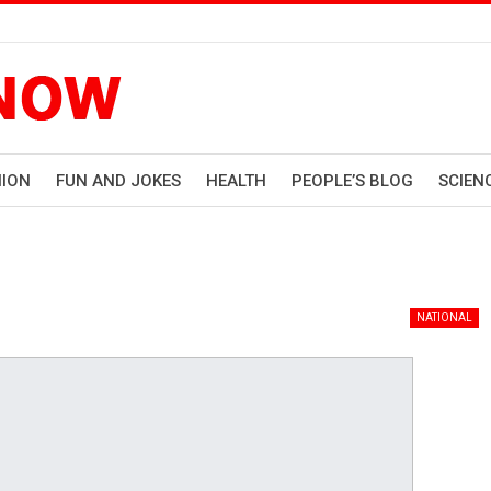
HION
FUN AND JOKES
HEALTH
PEOPLE’S BLOG
SCIEN
NATIONAL