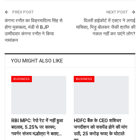
PREV POST
Email
NEXT POST
कंगना रनौत का विक्रमादित्य सिंह से
दिल्ली हाईकोर्ट में एक्टर ने लगाई
होगा मुकाबला, मंडी से BJP
याचिका, भिड़ू बोलकर जैकी श्रॉफ की
उम्मीदवार कंगना रनौत ने किया
नकल नहीं कर पाएंगे लोग?
नामांकन
YOU MIGHT ALSO LIKE
BUSINESS
BUSINESS
RBI MPC: रेपो रेट में नहीं हुआ
HDFC बैंक के CEO शशिधर
बदलाव, 5.25% पर कायम;
जगदीशन को ससपेंड होने की मांग
गवर्नर संजय मल्होत्रा ने बताए…
उठी, 25 करोड़ रूपए के घोटाले