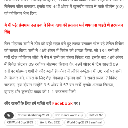
रिलेक्स फील करवाया. इसके बाद 44वें ओवर में कुलदीप यादव ने मार्क चैंपमैन (02)
को पवेलियन भेज दिया.
ये भी पढ़े: इंजमाम उल हक ने किया दावा की इस्लाम धर्म अपनाना चाहते थे हरभजन
सिंह
फिर मोहम्मद शमी ने टीम को बड़ी राहत देते हुए शतक बनाकर खेल रहे डेरिल मिचेल
को चलता किया. शमी ने 46वें ओवर में मिचेल को आउट किया, जो 134 रनों की
पारी खेल पवेलियन लौटे. ये मैच में शमी का पांचवा विकेट रहा. इसके बाद 48वें ओवर
में मिचेल सेंटनर 09 रनों पर मोहम्मद सिराज के, 49वें ओवर में टिम साउदी 09
रनों पर मोहम्मद शमी के और 49वें ही ओवर में लॉकी फर्ग्यूसन भी 06 रनों पर शमी
के शिकार बने. भारत के लिए तेज़ गेंदबाज़ मोहम्मद शमी ने सबसे ज़्यादा 7 विकेट
चटकाए. इस दौरान उन्होंने 9.5 ओवर में 57 रन खर्चे. इसके अलावा सिराज,
बुमराह और कुलदीप यादव को 1-1 सफलता मिली.
और
खबरों के लिए हमें फॉलो करें
Facebook
पर।
Cricket World Cup 2023
ICC men's world cup
IND VS NZ
ODI World Cup 2023
World Cup 2023
World Cup 2023 Semifinal