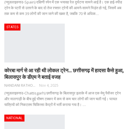
(न्यूज़लाइवनाउ-Spain) दक्षिणी स्पेन में एक भयावह रेल दुर्घटना सामने आई है। एक हाई-स्पीड
ट्रेन के पटरी से उतरने के बाद दो तेज रफ्तार ट्रेनों की आमने-सामने भिड़ंत हो गई, जिसमें अब
तक कम से कम 39 लोगों की जान जाने की खबर है, जबकि 70 से अधिक
…
STATES
कोरबा मार्ग से आ रही थी लोकल ट्रेन… छत्तीसगढ़ में हादसा कैसे हुआ,
बिलासपुर के डीएम ने बताई वजह
NANDANI RATHORE
Nov 4, 2025
(न्यूज़लाइवनाउ-Chattisgarh) छत्तीसगढ़ के बिलासपुर इलाके में आज एक मेमू पैसेंजर ट्रेन
और मालगाड़ी के बीच हुई भीषण टक्कर में कम से कम चार लोगों की जान चली गई। घायल
यात्रियों को निकटतम चिकित्सा केंद्रों में भर्ती कराया गया है।
…
NATIONAL