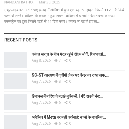
NANDANI RATHORE
Mar 30, 2025
(न्यूज़लाइवनाउ-Odisha) हालही में ओडिशा में हुआ एक बड़ा रेल हादसा जिसमे 11 AC के डिब्बे
पटरी से उतरे।
ओडिशा के कटक में हुआ हादसा
ओडिशा में हालही में रेल हादसा कामख्या
एक्सप्रेस का हुआ जिसमे पटरी से 11 डिब्बे उतरे। बताया जा रहा है हादसा
…
RECENT POSTS
कांवड़ यात्रा के बीच मेरठ पहुंचे सीएम योगी, शिवभक्तों…
Aug 8, 2026
7
0
SC-ST आरक्षण में क्रीमी लेयर पर केंद्र का रुख साफ,…
Aug 7, 2026
8
0
हिमाचल में बारिश ने बढ़ाई मुश्किलें, 145 सड़कें बंद;…
Aug 7, 2026
6
0
अमेरिका में Meta पर बड़ी कार्रवाई: बच्चों के मानसिक…
Aug 7, 2026
6
0