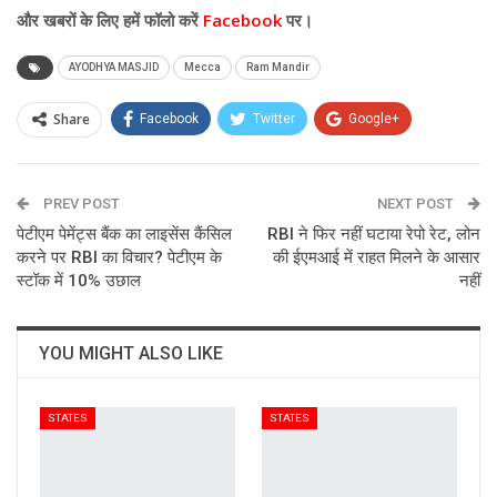
और
खबरों के लिए हमें फॉलो करें
Facebook
पर।
AYODHYA MASJID
Mecca
Ram Mandir
Share
Facebook
Twitter
Google+
ReddIt
WhatsApp
Pinterest
PREV POST
Email
NEXT POST
पेटीएम पेमेंट्स बैंक का लाइसेंस कैंसिल
RBI ने फिर नहीं घटाया रेपो रेट, लोन
करने पर RBI का विचार? पेटीएम के
की ईएमआई में राहत मिलने के आसार
स्टॉक में 10% उछाल
नहीं
YOU MIGHT ALSO LIKE
STATES
STATES