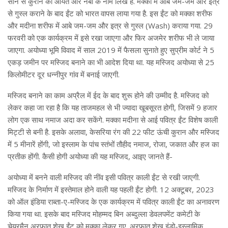
सोने से कुरान की आयतें और नबी के नाम लिखे हैं. मक्का में आबे जम-जम और इत्र
से गुस्ल कराने के बाद ईंट को भारत वापस लाया गया है. इस ईंट को मक्का शरीफ
और मदीना शरीफ में आबे जम-जम और इत्र से गुस्ल (Wash) कराया गया. 29
फरवरी को एक कार्यक्रम में इसे रखा जाएगा और फिर अजमेर शरीफ भी ले जाया
जाएगा. अयोध्या भूमि विवाद में साल 2019 में फैसला सुनाते हुए सुप्रीम कोर्ट ने 5
एकड़ जमीन पर मस्जिद बनाने का भी आदेश दिया था. यह मस्जिद अयोध्या से 25
किलोमीटर दूर धन्नीपुर गांव में बनाई जाएगी.
मस्जिद बनाने का काम अप्रैल में ईद के बाद शुरू होने की उम्मीद है. मस्जिद को
लेकर कहा जा रहा है कि यह ताजमहल से भी ज्यादा खूबसूरत होगी, जिसमें 9 हजार
लोग एक साथ नमाज अदा कर सकेंगे. मक्का मदीना से आई पवित्र ईंट विशेष काली
मिट्टी से बनी है. इसके अलावा, केसरिया रंग की 22 फीट ऊंची कुरान और मस्जिद
में 5 मीनारें होंगी, जो इस्लाम के पांच स्तंभों तौहीद नमाज, रोजा, जकात और हज का
प्रतीक होंगी. कैसी होगी अयोध्या की यह मस्जिद, आइए जानते हैं-
अयोध्या में बनने वाली मस्जिद की नींव इसी पवित्र काली ईंट से रखी जाएगी.
मस्जिद के निर्माण में इस्तेमाल होने वाली यह पहली ईंट होगी. 12 अक्टूबर, 2023
को ऑल इंडिया राब्ता-ए-मस्जिद के एक कार्यक्रम में पवित्र काली ईंट का अनावरण
किया गया था. इसके बाद मस्जिद मोहम्मद बिन अब्दुल्ला डेवलपमेंट कमेटी के
चेयरमैन अरफात शेख ईंट को मक्का लेकर गए. अरफात शेख इंडो-इस्लामिक