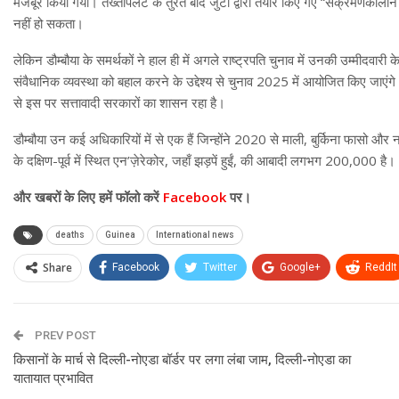
मजबूर किया गया। तख्तापलट के तुरंत बाद जुंटा द्वारा तैयार किए गए “संक्रमणकालीन चार
नहीं हो सकता।
लेकिन डौम्बौया के समर्थकों ने हाल ही में अगले राष्ट्रपति चुनाव में उनकी उम्मीदवारी
संवैधानिक व्यवस्था को बहाल करने के उद्देश्य से चुनाव 2025 में आयोजित किए जाएंग
से इस पर सत्तावादी सरकारों का शासन रहा है।
डौम्बौया उन कई अधिकारियों में से एक हैं जिन्होंने 2020 से माली, बुर्किना फासो और 
के दक्षिण-पूर्व में स्थित एन’ज़ेरेकोर, जहाँ झड़पें हुईं, की आबादी लगभग 200,000 है।
और
खबरों के लिए हमें फॉलो करें
Facebook
पर।
deaths
Guinea
International news
Share
Facebook
Twitter
Google+
ReddIt
PREV POST
किसानों के मार्च से दिल्ली-नोएडा बॉर्डर पर लगा लंबा जाम, दिल्ली-नोएडा का
यातायात प्रभावित