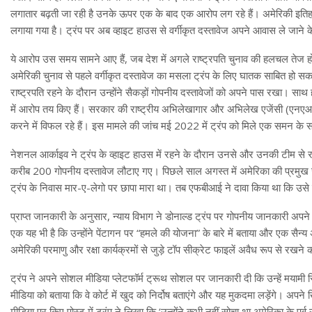
लगातार बढ़ती जा रही है उनके ऊपर एक के बाद एक आरोप लग रहे हैं। अमेरिकी इतिहास 
लगाया गया है। ट्रंप पर अब व्हाइट हाउस से वर्गीकृत दस्तावेज अपने आवास ले जाने क
ये आरोप उस समय सामने आए हैं, जब देश में अगले राष्ट्रपति चुनाव की हलचल तेज होने ल
अमेरिकी चुनाव से पहले वर्गीकृत दस्तावेज का मसला ट्रंप के लिए घातक साबित हो सकत
राष्ट्रपति रहने के दौरान उन्होंने सैकड़ों गोपनीय दस्तावेजों को अपने पास रखा। स
में आरोप तय किए हैं। सरकार की राष्ट्रीय अभिलेखागार और अभिलेख एजेंसी (एनएआरए)
करने में विफल रहे हैं। इस मामले की जांच मई 2022 में ट्रंप को मिले एक समन के स
नेशनल आर्काइव ने ट्रंप के व्हाइट हाउस में रहने के दौरान उनसे और उनकी टीम से राष्
करीब 200 गोपनीय दस्तावेज लौटाए गए। पिछले साल अगस्त में अमेरिका की प्रमुख जांच
ट्रंप के निवास मार-ए-लेगो पर छापा मारा था। तब एफबीआई ने दावा किया था कि उसे वह
प्राप्त जानकारी के अनुसार, न्याय विभाग ने डोनाल्ड ट्रंप पर गोपनीय जानकारी अपने 
एक यह भी है कि उन्होंने पेंटागन पर “हमले की योजना” के बारे में बताया और एक सै
अमेरिकी परमाणु और रक्षा कार्यक्रमों से जुड़े टॉप सीक्रेट फाइलें अवैध रूप से रखन
ट्रंप ने अपने सोशल मीडिया प्लेटफॉर्म ट्रूथ सोशल पर जानकारी दी कि उन्हें मयामी स
मीडिया को बताया कि वे कोर्ट में खुद को निर्दोष बताएंगे और यह मुकदमा लड़ेंगे। 
मीडिया पर किए पोस्ट में ट्रंप ने लिखा कि ‘उन्होंने कभी नहीं सोचा था अमेरिका के पूर्व