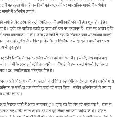
में यह पहला मौका है जब किसी पूर्व राष्ट्रपति पर आपराधिक मामले में अभियोग
े मामले में अभियोग लगा है।
गी है और ट्रंप की पार्टी रिपब्लिकन में उम्मीदवारी पाने की होड़ शुरू हो गई है।
ा है। ट्रंप इसे साजिश बताते हुए सत्ताधारी दल पर हमलावर हैं। ट्रंप पर आरोप है कि
ाथ ही गलत बयानबाजी भी की। जांच एजेंसियों ने ट्रंप के खिलाफ सात आपराधिक मामलों
 ने उन्हें सूचित किया कि वह ओरिजिनल रिकॉर्ड्स वाले दो दर्जन बक्सों को वापस
ाथ से शुरू हुई।
ट्रपति रिकॉर्ड से जुड़े दस्तावेज लौटाने की मांग की थी। हालांकि, कई महीने बाद
 एजेंसी फेडरल इन्वेस्टीगेशन ब्यूरो (एफबीआई) ने इस मामले में फ्लोरिडा स्थित
ां 100 क्लासिफाइड डॉक्यूमेंट मिले हैं।
पास रखने और न्याय में बाधा डालने से संबंधित कई गंभीर आरोप लगाए हैं। आरोपों में से
न्य अभियान से संबंधित एक गोपनीय नक्शे को साझा किया। संघीय अभियोजकों ने उन पर
े का आरोप लगाया।
्थित फेडरल कोर्ट में अगले मंगलवार (13 जून) को पेश होने को कहा गया है। ट्रंप ने
अपने खिलाफ नए आरोप लगने के बाद ट्रंप ने इसे लेकर नाराजगी जाहिर की है। सोशल
 राष्ट्रपति के साथ ऐसी चीजें भी होंगी! जिस व्यक्ति को अभी तक के सभी राष्ट्रपतियों के