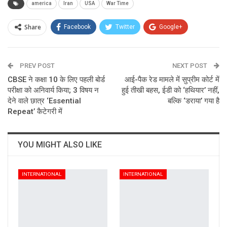
america
Iran
USA
War Time
Share
Facebook
Twitter
Google+
ReddIt
WhatsApp
Pinterest
PREV POST
Email
NEXT POST
CBSE ने कक्षा 10 के लिए पहली बोर्ड
आई-पैक रेड मामले में सुप्रीम कोर्ट में
परीक्षा को अनिवार्य किया; 3 विषय न
हुई तीखी बहस, ईडी को ‘हथियार’ नहीं,
देने वाले छात्र ‘Essential
बल्कि ‘डराया’ गया है
Repeat’ कैटेगरी में
YOU MIGHT ALSO LIKE
INTERNATIONAL
INTERNATIONAL