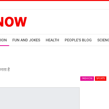
HION
FUN AND JOKES
HEALTH
PEOPLE’S BLOG
SCIEN
करता है
FASHION
SPORTS