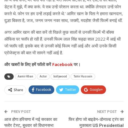
डेट्स दें मुझे, मैं क्या करूं. ये सब उन्हें परेशान करता था. क्योंकि लेनदार उन्हें फोन
करते थे. फोन पर हम उन्हें लड़ाई करते थे.’ आमिर खान के पिता ने हमारा खानदान,
दुल्हा बिकता है, जज, जनम जनम नका साथ, जख्मी, मदहोश जैसी फिल्में बनाई थीं.
अगर आमिर खान की बात करें तो पिछले कुछ सालों से उनकी फिल्में भी बॉक्स
ऑफिस पर फ्लॉप हो रही हैं. उनकी फिल्म लाल सिंह चड्ढा साल 2022 में आई थी
जो फ्लॉप रही. इसके बाद से उनकी कोई फिल्म नहीं आई और अभी उनके किसी
प्रोजेक्ट्स की बात भी सामने नहीं आई है.
और खबरों के लिए हमें फॉलो करें
Facebook
पर।
Aamir Khan
Actor
bollywood
Tahir Hussain
Share
Facebook
Twitter
Google+
ReddIt
WhatsApp
Pinterest
PREV POST
Email
NEXT POST
आज होगा हरियाणा में नई सरकार का
फिर होगा जो बाइडेन-डोनाल्ड ट्रंप का
फ्लोर टेस्ट, बुधवार को विधानसभा
मुकाबला US Presidential