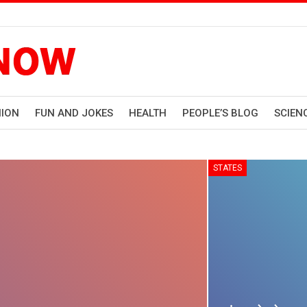
HION
FUN AND JOKES
HEALTH
PEOPLE’S BLOG
SCIEN
STATES