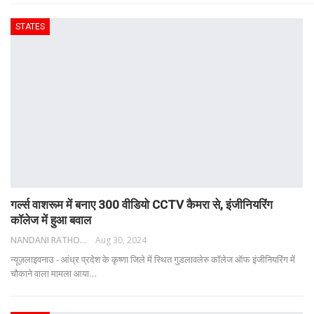
STATES
गर्ल्स वाशरूम में बनाए 300 वीडियो CCTV कैमरा से, इंजीनियरिंग
कॉलेज में हुआ बवाल
NANDANI RATHORE
Aug 30, 2024
न्यूज़लाइवनाउ - आंध्र प्रदेश के कृष्णा जिले में स्थित गुडलावलेरु कॉलेज ऑफ इंजीनियरिंग में
चौकाने वाला मामला आया
…