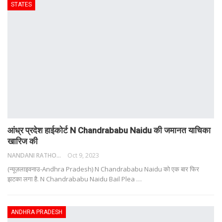
STATES
आंध्र प्रदेश हाईकोर्ट N Chandrababu Naidu की जमानत याचिका
खारिज की
NANDANI RATHORE
Oct 9, 2023
(न्यूज़लाइवनाउ-Andhra Pradesh) N Chandrababu Naidu को एक बार फिर
झटका लगा है.
N Chandrababu Naidu Bail Plea
…
ANDHRA PRADESH