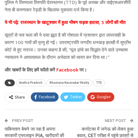
पुलिस ने तिरुमाला तिरुपति देवस्थानम (TTD) के पूर्व अध्यक्ष और वाईएसआरसीपी
नेता बी करुणाकर रेड्डी के खिलाफ मुकदमा दर्ज किया है।
ये भी पढ़े: राजस्थान के खाटूश्याम में हुआ भीषण सड़क हादसा, 5 लोगों की मौत
सूत्रों से पता चला की ये दावा झूठा है की गोशाला में प्रशासन द्वारा लापरवाही के
कारण 100 गायों की मृत्यु हो गई। उपराष्ट्रपति जगदीप धनखड़ हालही में सुप्रीम
कोर्ट से हुए नाराज। उनका कहना है की, “मूल ढांचे का सिद्धांत देने वाले उच्चतम
न्यायालय ने आपातकाल के दौरान अभेद्यता को ध्वस्त कर दिया था।”
और खबरों के लिए हमें फॉलो करें
Facebook
पर।
Andhra Pradesh
Bhumana Karunakar Reddy
TTD
Share
Facebook
Twitter
Google+
ReddIt
WhatsApp
Pinterest
PREV POST
Email
NEXT POST
पाकिस्तान बेचने जा रहा है अपना
कर्नाटका में जनेऊ को लेकर हुआ
सरकारी एयरलाइन PIA, खरीदारों की
बवाल, CET परीक्षा में पहुंचे छात्रों से