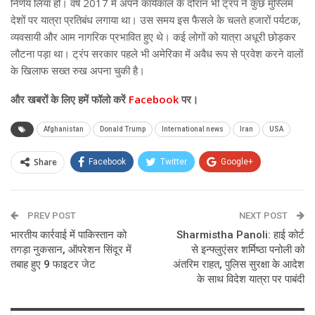
निर्णय लिया हो। वर्ष 2017 में अपने कार्यकाल के दौरान भी ट्रंप ने कुछ मुस्लिम
देशों पर यात्रा प्रतिबंध लगाया था। उस समय इस फैसले के चलते हजारों पर्यटक,
व्यवसायी और आम नागरिक प्रभावित हुए थे। कई लोगों को यात्रा अधूरी छोड़कर
लौटना पड़ा था। ट्रंप सरकार पहले भी अमेरिका में अवैध रूप से प्रवेश करने वालों
के खिलाफ सख्त रुख अपना चुकी है।
और खबरों के लिए हमें फॉलो करें
Facebook
पर।
Afghanistan
Donald Trump
International news
Iran
USA
Share
Facebook
Twitter
Google+
ReddIt
WhatsApp
Pinterest
PREV POST
Email
NEXT POST
भारतीय कार्रवाई में पाकिस्तान को
Sharmistha Panoli: हाई कोर्ट
तगड़ा नुकसान, ऑपरेशन सिंदूर में
से इन्फ्लुएंसर शर्मिष्ठा पनोली को
तबाह हुए 9 फाइटर जेट
अंतरिम राहत, पुलिस सुरक्षा के आदेश
के साथ विदेश यात्रा पर पाबंदी