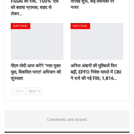
FSSAI की रोक, ‘100%’ दावे
सप्ताह शुरू, कई विधेयकों पर
को बताया भ्रामक; शहद से
नजर
लेकर…
NATIONAL
NATIONAL
पीएम मोदी आज करेंगे ‘नशा मुक्त
अनिल अंबानी की मुश्किलें फिर
युवा, विकसित भारत’ अभियान की
बढ़ीं, EPFO निवेश मामले में CBI
शुरुआत
ने दर्ज की नई FIR; 1,816…
PREV
NEXT
Comments are closed.