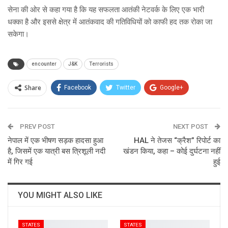
सेना की ओर से कहा गया है कि यह सफलता आतंकी नेटवर्क के लिए एक भारी
धक्का है और इससे क्षेत्र में आतंकवाद की गतिविधियों को काफी हद तक रोका जा
सकेगा।
encounter
J&K
Terrorists
Share
Facebook
Twitter
Google+
ReddIt
WhatsApp
Pinterest
PREV POST
Email
NEXT POST
नेपाल में एक भीषण सड़क हादसा हुआ
HAL ने तेजस “क्रैश” रिपोर्ट का
है, जिसमें एक यात्री बस त्रिशूली नदी
खंडन किया, कहा – कोई दुर्घटना नहीं
में गिर गई
हुई
YOU MIGHT ALSO LIKE
STATES
STATES