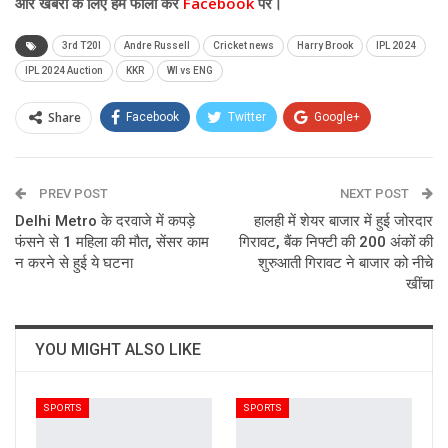
और
खबरों के लिए हमें फॉलो करें
Facebook
पर।
3rd T20I
Andre Russell
Cricket news
Harry Brook
IPL 2024
IPL 2024 Auction
KKR
WI vs ENG
Share
Facebook
Twitter
Google+
ReddIt
WhatsApp
Pinterest
PREV POST
Email
NEXT POST
Delhi Metro के दरवाजे में कपड़े
हालही में शेयर बाजार में हुई जोरदार
फंसने से 1 महिला की मौत, सेंसर काम
गिरावट, बैंक निफ्टी की 200 अंकों की
न करने से हुई ये घटना
शुरुआती गिरावट ने बाजार को नीचे
खींचा
YOU MIGHT ALSO LIKE
SPORTS
SPORTS