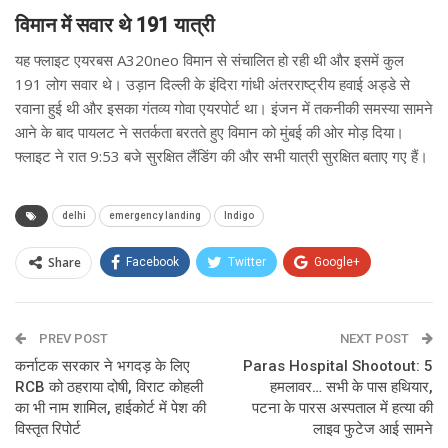
विमान में सवार थे 191 यात्री
यह फ्लाइट एयरबस A320neo विमान से संचालित हो रही थी और इसमें कुल
191 लोग सवार थे। उड़ान दिल्ली के इंदिरा गांधी अंतरराष्ट्रीय हवाई अड्डे से
रवाना हुई थी और इसका गंतव्य गोवा एयरपोर्ट था। इंजन में तकनीकी समस्या सामने
आने के बाद पायलट ने सतर्कता बरतते हुए विमान को मुंबई की ओर मोड़ दिया।
फ्लाइट ने रात 9:53 बजे सुरक्षित लैंडिंग की और सभी यात्री सुरक्षित बताए गए हैं।
delhi
emergency landing
Indigo
Share
Facebook
Twitter
Google+
ReddIt
WhatsApp
Pinterest
PREV POST
Email
NEXT POST
कर्नाटक सरकार ने भगदड़ के लिए
Paras Hospital Shootout: 5
RCB को ठहराया दोषी, विराट कोहली
हमलावर… सभी के पास हथियार,
का भी नाम शामिल, हाईकोर्ट में पेश की
पटना के पारस अस्पताल में हत्या की
विस्तृत रिपोर्ट
लाइव फुटेज आई सामने