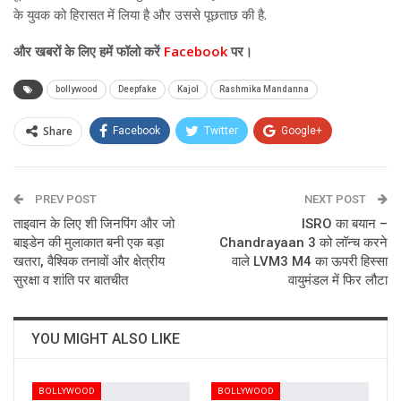
के युवक को हिरासत में लिया है और उससे पूछताछ की है.
और खबरों के लिए हमें फॉलो करें
Facebook
पर।
bollywood
Deepfake
Kajol
Rashmika Mandanna
Share
Facebook
Twitter
Google+
ReddIt
WhatsApp
Pinterest
PREV POST
Email
NEXT POST
ताइवान के ल‍िए शी ज‍िनप‍िंग और जो
ISRO का बयान –
बाइडेन की मुलाकात बनी एक बड़ा
Chandrayaan 3 को लॉन्च करने
खतरा, वैश्विक तनावों और क्षेत्रीय
वाले LVM3 M4 का ऊपरी हिस्सा
सुरक्षा व शांति पर बातचीत
वायुमंडल में फिर लौटा
YOU MIGHT ALSO LIKE
BOLLYWOOD
BOLLYWOOD