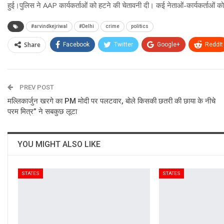
हुई।पुलिस ने AAP कार्यकर्ताओं को हटने की चेतावनी दी। कई नेताओं-कार्यकर्ताओं क
#arvindkejriwal
#Delhi
crime
politics
Share
Facebook
Twitter
Google+
ReddIt
PREV POST
मल्लिकार्जुन खरगे का PM मोदी पर पलटवार, बोले किसकी छतरी की छाया के नीचे
परम मित्र” ने सबकुछ लूटा
YOU MIGHT ALSO LIKE
STATES
STATES