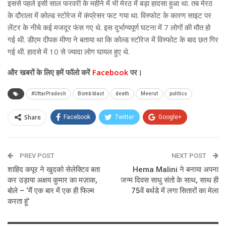
इससे पहले इसी साल फरवरी के महीने में भी मेरठ में बड़ा हादसा हुआ था. तब मेरठ
के दौराला में कोल्ड स्टोरेज में कंप्रेसर फट गया था. विस्फोट के कारण साइट पर
लेंटर के नीचे कई मजदूर फंस गए थे. इस दुर्भाग्यपूर्ण घटना में 7 लोगों की मौत हो
गई थी. डीएम दीपक मीणा ने बताया था कि कोल्ड स्टोरेज में विस्फोट के बाद छत गिर
गई थी. हादसे में 10 से ज्यादा लोग घायल हुए थे.
और खबरों के लिए हमें फॉलो करें
Facebook
पर।
#UttarPradesh
Bomb blast
death
Meerut
politics
Share
Facebook
Twitter
Google+
ReddIt
WhatsApp
Pinterest
PREV POST
Email
NEXT POST
शाहिद कपूर ने खुदको सेलेक्टिव बता
Hema Malini ने बनाया अपना
कर उड़ाया अक्षय कुमार का मज़ाक,
जन्म दिवस साधु संतो के साथ, साथ ही
बोले – ‘मैं एक बार में एक ही फिल्म
75वें बर्थडे में लगा सितारों का मेला
करता हूं’