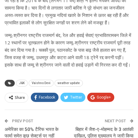
जा रहा है कि 2014 के बाद (लगभग 11 वर्ष) क्षेत्र ने इतनी भयंकर आपदा का
सामना किया है। चार दिनों से लगातार जारी बारिश ने पूरे संभाग का जनजीवन
अस्त-व्यस्त कर दिया है। प्रमुख नदियां खतरे के निशान से ऊपर बह रही हैं और
प्रभावित इलाकों से लोग सुरक्षित जगहों पर शरण लेने को मजबूर हैं।
जम्मू-श्रीनगर राष्ट्रीय राजमार्ग बंद, रेल और हवाई सेवाएं प्रभावितरामबन जिले में
12 स्थानों पर भूस्खलन होने के कारण जम्मू-श्रीनगर राष्ट्रीय राजमार्ग पूरी तरह
बंद कर दिया गया है। चक्की पुल, पठानकोट के पास बाढ़ जैसे हालात बन गए हैं,
जिस वजह से जम्मू, उधमपुर और कटरा आने वाली 18 ट्रेनें रद्द करनी पड़ीं।
इसके साथ ही जम्मू से श्रीनगर जाने वाली दो हवाई उड़ानें भी निरस्त कर दी गईं।
J&K
Vaishno Devi
weather update
Share
Facebook
Twitter
Google+
ReddIt
WhatsApp
Pinterest
PREV POST
Email
NEXT POST
अमेरिका का 50% टैरिफ भारत के
बिहार में जैश-ए-मोहम्मद के 3 आतंकी
फार्मा समेत कुछ सेक्टर्स पर नहीं
दाखिल, पुलिस मुख्यालय ने जारी किया