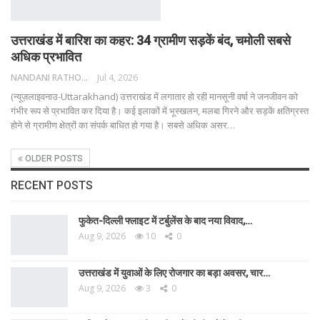
उत्तराखंड में बारिश का कहर: 34 ग्रामीण सड़कें बंद, चमोली सबसे
अधिक प्रभावित
NANDANI RATHORE
Jul 4, 2026
(न्यूज़लाइवनाउ-Uttarakhand) उत्तराखंड में लगातार हो रही मानसूनी वर्षा ने जनजीवन को
गंभीर रूप से प्रभावित कर दिया है। कई इलाकों में भूस्खलन, मलबा गिरने और सड़कें क्षतिग्रस्त
होने से ग्रामीण क्षेत्रों का संपर्क बाधित हो गया है। सबसे अधिक असर
…
OLDER POSTS
RECENT POSTS
फुकेत-दिल्ली फ्लाइट में टर्बुलेंस के बाद नया विवाद,…
Aug 9, 2026
10
0
उत्तराखंड में युवाओं के लिए रोजगार का बड़ा अवसर, चार…
Aug 9, 2026
3
0