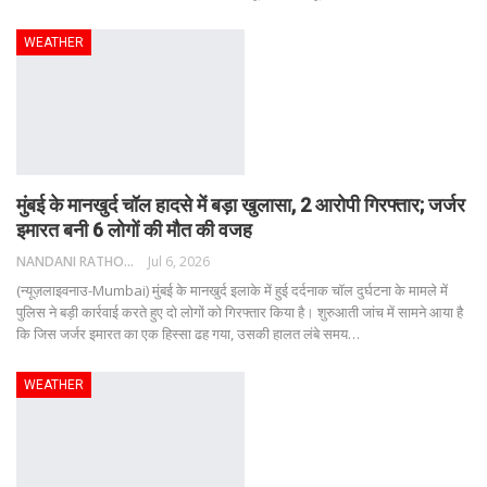
WEATHER
मुंबई के मानखुर्द चॉल हादसे में बड़ा खुलासा, 2 आरोपी गिरफ्तार; जर्जर
इमारत बनी 6 लोगों की मौत की वजह
NANDANI RATHORE
Jul 6, 2026
(न्यूज़लाइवनाउ-Mumbai) मुंबई के मानखुर्द इलाके में हुई दर्दनाक चॉल दुर्घटना के मामले में
पुलिस ने बड़ी कार्रवाई करते हुए दो लोगों को गिरफ्तार किया है। शुरुआती जांच में सामने आया है
कि जिस जर्जर इमारत का एक हिस्सा ढह गया, उसकी हालत लंबे समय
…
WEATHER