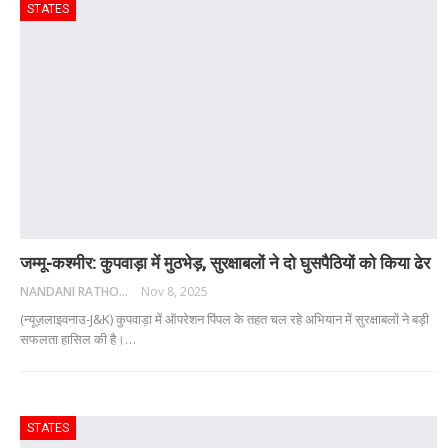
STATES
जम्मू-कश्मीर: कुपवाड़ा में मुठभेड़, सुरक्षाबलों ने दो घुसपैठियों को किया ढेर
NANDANI RATHORE
Nov 8, 2025
(न्यूज़लाइवनाउ-J&K) कुपवाड़ा में ऑपरेशन पिंपल के तहत चल रहे अभियान में सुरक्षाबलों ने बड़ी
सफलता हासिल की है।
…
STATES