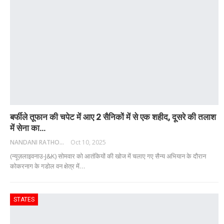
बर्फीले तूफान की चपेट में आए 2 सैनिकों में से एक शहीद, दूसरे की तलाश
में सेना का…
NANDANI RATHORE
Oct 10, 2025
(न्यूज़लाइवनाउ-J&K) सोमवार को आतंकियों की खोज में चलाए गए सैन्य अभियान के दौरान
कोकरनाग के गडोल वन क्षेत्र में
…
STATES