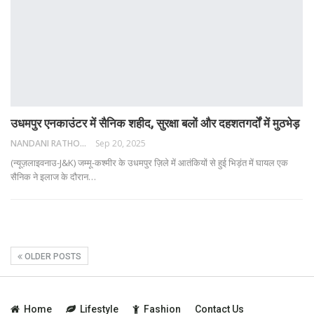
उधमपुर एनकाउंटर में सैनिक शहीद, सुरक्षा बलों और दहशतगर्दों में मुठभेड़
NANDANI RATHORE
Sep 20, 2025
(न्यूज़लाइवनाउ-J&K) जम्मू-कश्मीर के उधमपुर ज़िले में आतंकियों से हुई भिड़ंत में घायल एक
सैनिक ने इलाज के दौरान
…
OLDER POSTS
Home
Lifestyle
Fashion
Contact Us