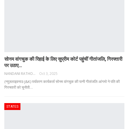
सोनम वांगचुक की रिहाई के लिए सुप्रीम कोर्ट पहुंचीं गीतांजलि, गिरफ्तारी
पर उठाए…
NANDANI RATHORE
Oct 3, 2025
(न्यूज़लाइवनाउ-J&K) पर्यावरण कार्यकर्ता सोनम वांगचुक की पत्नी गीतांजलि आंगमो ने पति की
गिरफ्तारी को चुनौती
…
STATES