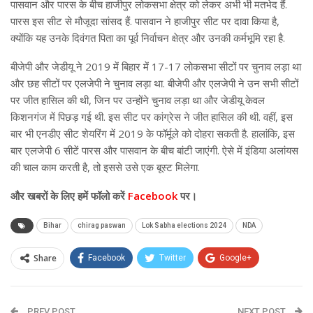
पासवान और पारस के बीच हाजीपुर लोकसभा क्षेत्र को लेकर अभी भी मतभेद हैं.
पारस इस सीट से मौजूदा सांसद हैं. पासवान ने हाजीपुर सीट पर दावा किया है,
क्योंकि यह उनके दिवंगत पिता का पूर्व निर्वाचन क्षेत्र और उनकी कर्मभूमि रहा है.
बीजेपी और जेडीयू ने 2019 में बिहार में 17-17 लोकसभा सीटों पर चुनाव लड़ा था
और छह सीटों पर एलजेपी ने चुनाव लड़ा था. बीजेपी और एलजेपी ने उन सभी सीटों
पर जीत हासिल की थी, जिन पर उन्होंने चुनाव लड़ा था और जेडीयू केवल
किशनगंज में पिछड़ गई थी. इस सीट पर कांग्रेस ने जीत हासिल की थी. वहीं, इस
बार भी एनडीए सीट शेयरिंग में 2019 के फॉर्मूले को दोहरा सकती है. हालांकि, इस
बार एलजेपी 6 सीटें पारस और पासवान के बीच बांटी जाएंगी. ऐसे में इंडिया अलांयस
की चाल काम करती है, तो इससे उसे एक बूस्ट मिलेगा.
और खबरों के लिए हमें फॉलो करें
Facebook
पर।
Bihar
chirag paswan
Lok Sabha elections 2024
NDA
Share
Facebook
Twitter
Google+
ReddIt
WhatsApp
Pinterest
PREV POST
Email
NEXT POST