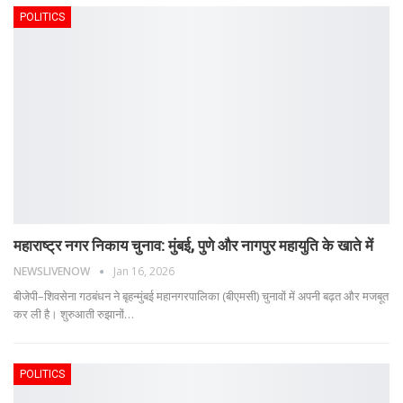
POLITICS
महाराष्ट्र नगर निकाय चुनाव: मुंबई, पुणे और नागपुर महायुति के खाते में
NEWSLIVENOW
Jan 16, 2026
बीजेपी–शिवसेना गठबंधन ने बृहन्मुंबई महानगरपालिका (बीएमसी) चुनावों में अपनी बढ़त और मजबूत
कर ली है। शुरुआती रुझानों
…
POLITICS