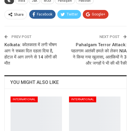
India
J&K
MODI
Pahalgam
Pakistan
Share
Facebook
Twitter
Google+
ReddIt
WhatsApp
Pinterest
PREV POST
Email
NEXT POST
Kolkata: कोलकाता में लगी भीषण
Pahalgam Terror Attack:
आग ने सबका दिल दहला दिया है,
पहलगाम आतंकी हमले को लेकर NIA
होटल में आग लगने से 14 लोगों की
ने किया नया खुलासा, आतंकियों ने 3
मौत
और जगहों पे भी की थी रैकी
YOU MIGHT ALSO LIKE
INTERNATIONAL
INTERNATIONAL