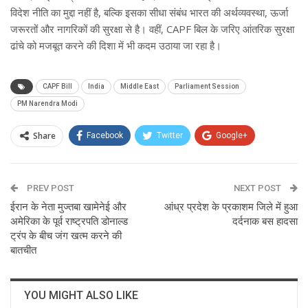
विदेश नीति का मुद्दा नहीं है, बल्कि इसका सीधा संबंध भारत की अर्थव्यवस्था, ऊर्जा
जरूरतों और नागरिकों की सुरक्षा से है। वहीं, CAPF बिल के जरिए आंतरिक सुरक्षा
ढांचे को मजबूत करने की दिशा में भी कदम उठाया जा रहा है।
CAPF Bill
India
Middle East
Parliament Session
PM Narendra Modi
Share
Facebook
Twitter
Google+
ReddIt
WhatsApp
Pinterest
PREV POST
Email
NEXT POST
ईरान के नेता मुज्तबा खामेनेई और
आंध्र प्रदेश के प्रकाशम जिले में हुआ
अमेरिका के पूर्व राष्ट्रपति डोनाल्ड
दर्दनाक बस हादसा
ट्रंप के बीच जंग खत्म करने की
बातचीत
YOU MIGHT ALSO LIKE